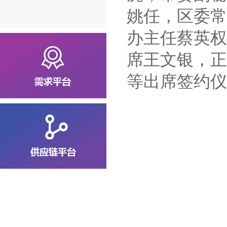
姚任，区委常
办主任蔡英权
席王文银，正
等出席签约仪