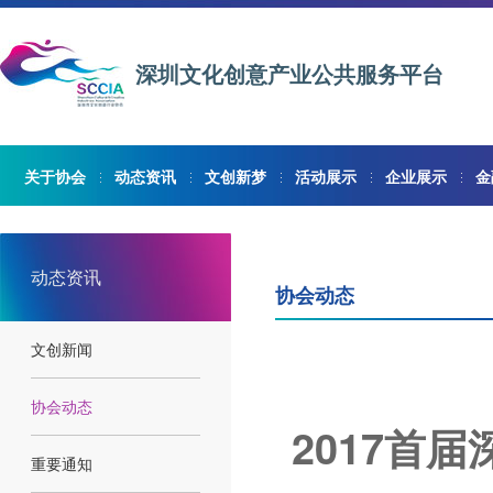
深圳文化创意产业公共服务平台
关于协会
动态资讯
文创新梦
活动展示
企业展示
金
动态资讯
协会动态
文创新闻
协会动态
2017
首届
重要通知