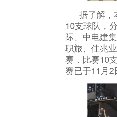
据了解，本
10支球队，
际、中电建集
职旅、佳兆业
赛，比赛10
赛已于11月