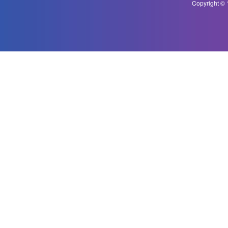
Copyright