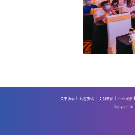
关于协会
动态资讯
文创新梦
企业展示
Copyright