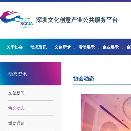
深圳文化创意产业公共服务平台
关于协会
动态资讯
文创新梦
活动展示
企业展示
金
动态资讯
协会动态
文创新闻
协会动态
重要通知