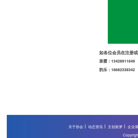
如各位会员在注册或
裴霞：13428911649
韵乐：18682338342
关于协会
动态资讯
文创新梦
企业
Copyri