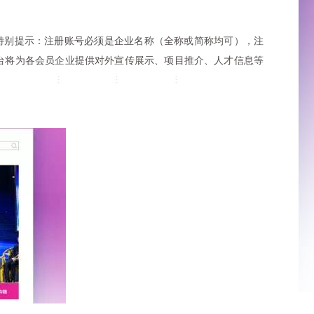
com/，特别提示：注册账号必须是企业名称（全称或简称均可），注
台将为各会员企业提供对外宣传展示、项目推介、人才信息等