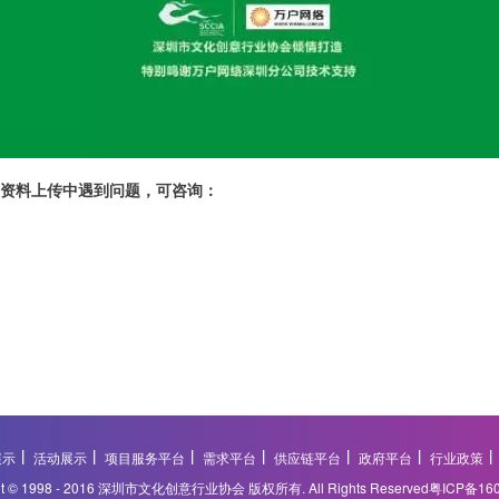
资料上传中遇到问题，可咨询：
展示
活动展示
项目服务平台
需求平台
供应链平台
政府平台
行业政策
ght © 1998 - 2016 深圳市文化创意行业协会 版权所有. All Rights Reserved
粤ICP备16