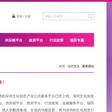
登录
/
注册
供应链平台
政府平台
行业政策
福田专题
首页
-
动态资讯
-
重要通知
册！
持的深圳文化创意产业公共服务平台已经上线。深圳文化创意
台、供应链平台、政府平台、行业政策、金融服务平台、福田
、强大的数据集成、全面的功能设置，将为深圳的文化创意行