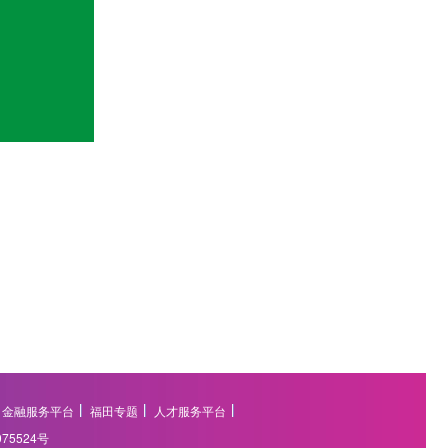
金融服务平台
福田专题
人才服务平台
075524号