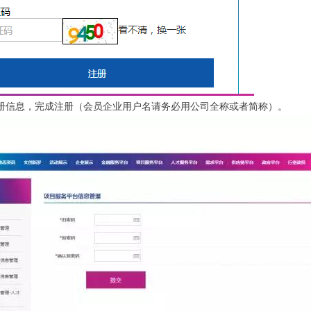
册信息，完成注册（会员企业用户名请务必用公司全称或者简称）。