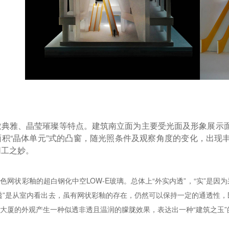
致典雅、晶莹璀璨等特点。建筑南立面为主要受光面及形象展示
面积“晶体单元”式的凸窗，随光照条件及观察角度的变化，出现
同工之妙。
色网状彩釉的超白钢化中空LOW-E玻璃。总体上“外实内透”，“实”是
透”是从室内看出去，虽有网状彩釉的存在，仍然可以保持一定的通透性
大厦的外观产生一种似透非透且温润的朦胧效果，表达出一种“建筑之玉”