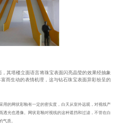
面，其塔楼立面语言将珠宝表面闪亮晶莹的效果经抽象
丰富而生动的表情机理，这与钻石珠宝表面异彩纷呈的
因为采用的网状彩釉有一定的密实度，白天从室外远观，对视线产
，既透光也透像。网状彩釉对视线的这种遮挡和过滤，不管在白
的气质。