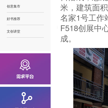
米，建筑面积
创意集市
名家1号工作
好书推荐
F518创展
文创讲堂
成。