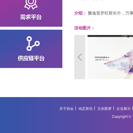
介绍：
飘逸普罗旺斯长巾，万事
活动图片：
关于协会
动态资讯
文创新梦
企业展示
Copyright