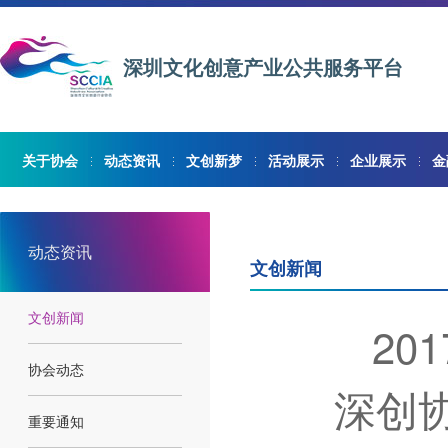
深圳文化创意产业公共服务平台
关于协会
动态资讯
文创新梦
活动展示
企业展示
金
动态资讯
文创新闻
文创新闻
20
协会动态
深创
重要通知