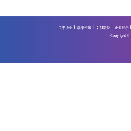
关于协会
动态资讯
文创新梦
企业展示
Copyright